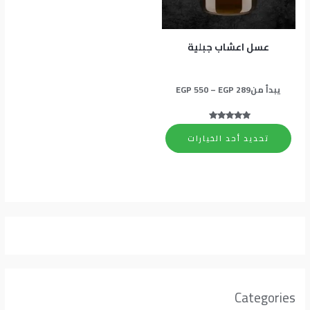
المنتج.
يمكن
اختيار
عسل اعشاب جبلية
الخيارات
على
يبدأ من
289
EGP
–
550
EGP
صفحة
المنتج
تم التقييم
5.00
تحديد أحد الخيارات
من 5
Categories