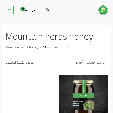
خطي
MAIN
لى
البحث
EGP
0
ENU
لمحتوى
Mountain herbs honey
الرئيسية
المنتجات
Mountain herbs honey
عرض النتيجة الوحيدة
نطاق
هناك
السعر:
العديد
من
من
خلال
الأشكال
المختلفة
لهذا