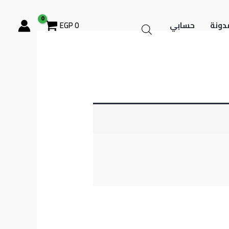
دونة
حسابي
0
EGP