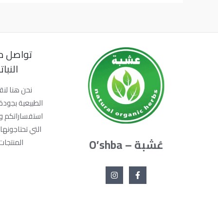
تواصل م
النبا
نحن هنا لنق
الطبيعية بجودة 
استفساراتكم و
التي تحتاجونها.
عُشبة – O’shba
المنتجات