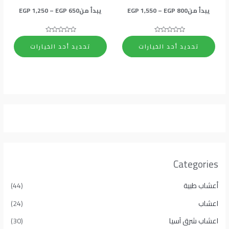
على
على
يبدأ من
800
EGP
–
1,550
EGP
يبدأ من
650
EGP
–
1,250
EGP
صفحة
صفحة
المنتج
المنتج
تم
تم
التقييم
التقييم
تحديد أحد الخيارات
تحديد أحد الخيارات
0
0
من
من
5
5
Categories
أعشاب طبية
(44)
اعشاب
(24)
اعشاب شرق آسيا
(30)