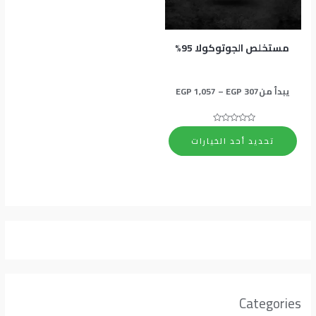
المنتج.
يمكن
اختيار
مستخلص الجوتوكولا 95%
الخيارات
على
يبدأ من
307
EGP
–
1,057
EGP
صفحة
المنتج
تم
التقييم
تحديد أحد الخيارات
0
من
5
Categories