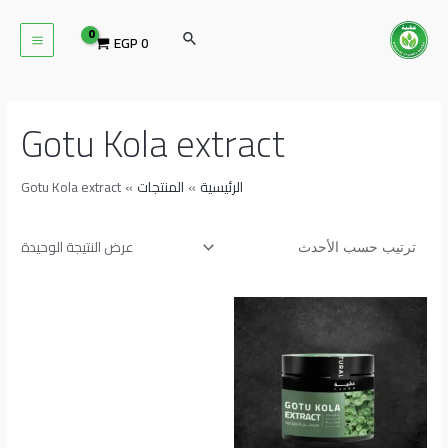
خطي
MAIN
لى
البحث
EGP
0
ENU
لمحتوى
Gotu Kola extract
الرئيسية
المنتجات
Gotu Kola extract
عرض النتيجة الوحيدة
نطاق
هناك
السعر:
العديد
من
من
خلال
الأشكال
المختلفة
لهذا