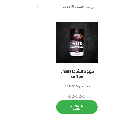
قهوة الشاجا Chaga
coffee
يبدأ من
630
EGP
تم
إضافة إلى
التقييم
السلة
0
من
5