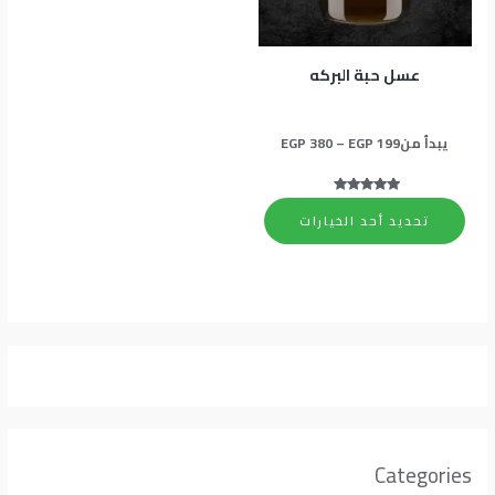
المنتج.
يمكن
اختيار
عسل حبة البركه
الخيارات
على
يبدأ من
199
EGP
–
380
EGP
صفحة
المنتج
تم التقييم
5.00
تحديد أحد الخيارات
من 5
Categories