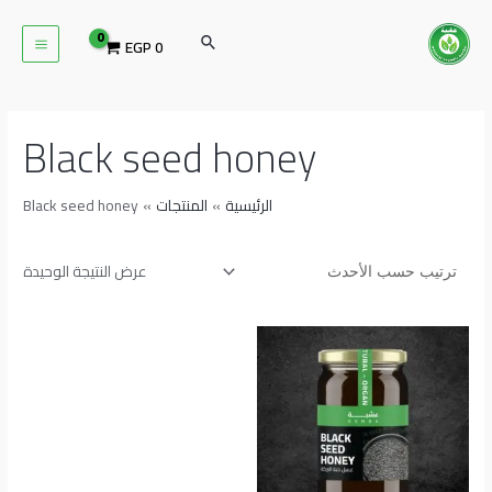
خطي
MAIN
لى
البحث
EGP
0
ENU
لمحتوى
Black seed honey
الرئيسية
المنتجات
Black seed honey
عرض النتيجة الوحيدة
نطاق
هناك
السعر:
العديد
من
من
خلال
الأشكال
المختلفة
لهذا