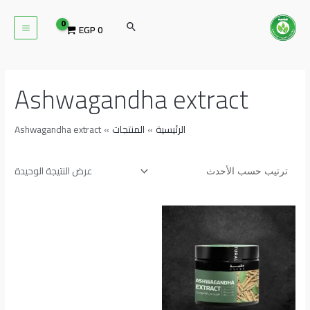
خطي
MAIN
لى
البحث
EGP
0
ENU
لمحتوى
Ashwagandha extract
الرئيسية
المنتجات
Ashwagandha extract
عرض النتيجة الوحيدة
نطاق
هناك
السعر:
العديد
من
من
خلال
الأشكال
المختلفة
لهذا