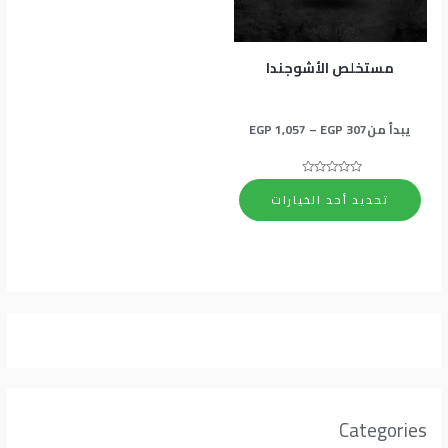
المنتج.
يمكن
اختيار
مستخلص الأشوجندا
الخيارات
على
يبدأ من
307
EGP
–
1,057
EGP
صفحة
المنتج
تم
التقييم
تحديد أحد الخيارات
0
من
5
Categories