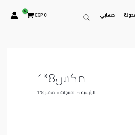
دونة
حسابي
0
EGP
مكس8*1
الرئيسية
المنتجات
مكس8*1