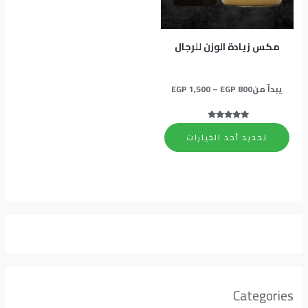
المنتج.
يمكن
اختيار
مكس زيادة الوزن للرجال
الخيارات
على
يبدأ من
800
EGP
–
1,500
EGP
صفحة
المنتج
تم التقييم
5.00
تحديد أحد الخيارات
من 5
Categories