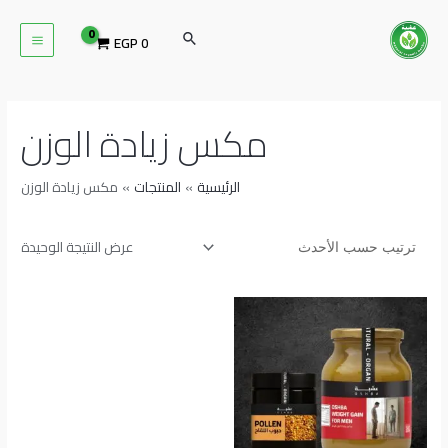
خطي
MAIN
لى
البحث
EGP
0
ENU
لمحتوى
مكس زيادة الوزن
الرئيسية
المنتجات
مكس زيادة الوزن
عرض النتيجة الوحيدة
نطاق
هناك
السعر:
العديد
من
من
خلال
الأشكال
المختلفة
لهذا