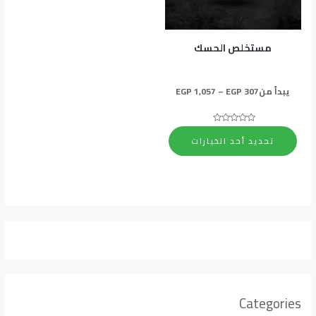
المنتج.
يمكن
اختيار
مستخلص الحسك
الخيارات
على
يبدأ من
307
EGP
–
1,057
EGP
صفحة
المنتج
تم
التقييم
تحديد أحد الخيارات
0
من
5
Categories