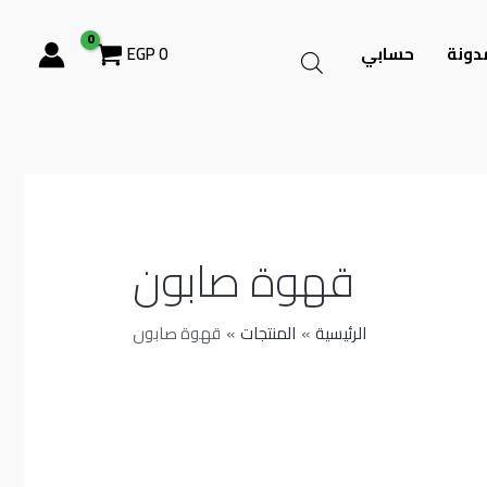
دونة
حسابي
0
EGP
قهوة صابون
الرئيسية
المنتجات
قهوة صابون