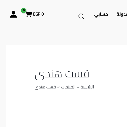
دونة
حسابي
0
EGP
قست هندى
الرئيسية
المنتجات
قست هندى