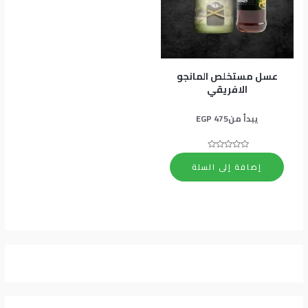
عسل مستخلص المانجو
الافريقي
يبدأ من
475
EGP
تم
التقييم
إضافة إلى السلة
0
من
5