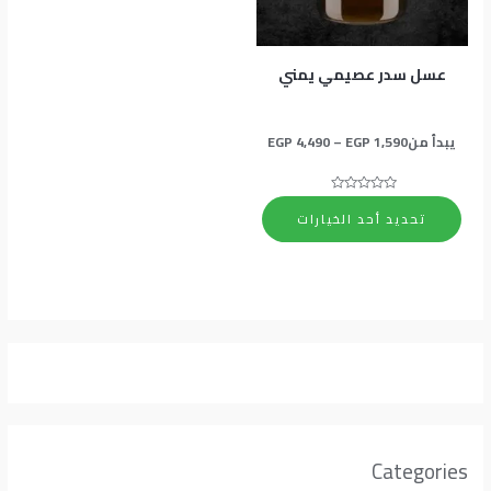
المنتج.
يمكن
اختيار
عسل سدر عصيمي يمني
الخيارات
على
يبدأ من
1,590
EGP
–
4,490
EGP
صفحة
المنتج
تم
التقييم
تحديد أحد الخيارات
0
من
5
Categories