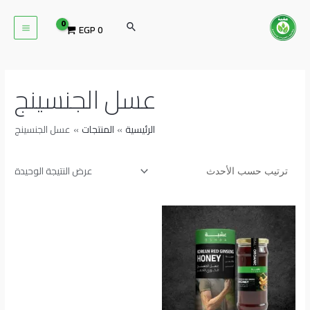
خطي
MAIN
لى
البحث
EGP
0
ENU
لمحتوى
عسل الجنسينج
الرئيسية
المنتجات
عسل الجنسينج
عرض النتيجة الوحيدة
هناك
العديد
من
الأشكال
المختلفة
لهذا