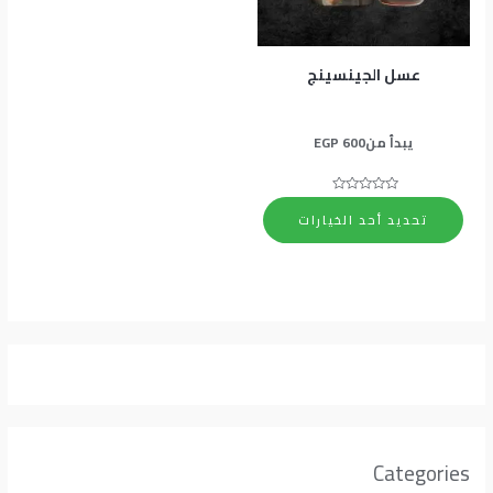
المنتج.
يمكن
اختيار
عسل الجينسينج
الخيارات
على
يبدأ من
600
EGP
صفحة
المنتج
تم
التقييم
تحديد أحد الخيارات
0
من
5
Categories