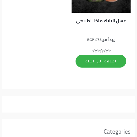
عسل البلاك ماكا الطبيعي
يبدأ من
475
EGP
تم
التقييم
إضافة إلى السلة
0
من
5
Categories