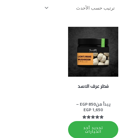
نطاق
هناك
السعر:
العديد
من
من
خلال
الأشكال
المختلفة
لهذا
المنتج.
فطر عرف الاسد
يمكن
اختيار
يبدأ من
850
EGP
–
الخيارات
EGP
1,650
على
صفحة
تم التقييم
تحديد أحد
5.00
المنتج
الخيارات
من 5