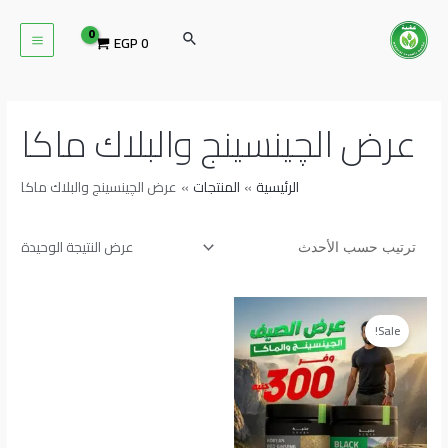
خطي
MAIN
لى
البحث
EGP
0
ENU
لمحتوى
عرض الچينسينج والبلاك ماكا
الرئيسية
المنتجات
عرض الچينسينج والبلاك ماكا
عرض النتيجة الوحيدة
السعر
السعر
الأصلي
الحالي
Sale!
هو:
هو:
EGP 1,200.
EGP 1,500.