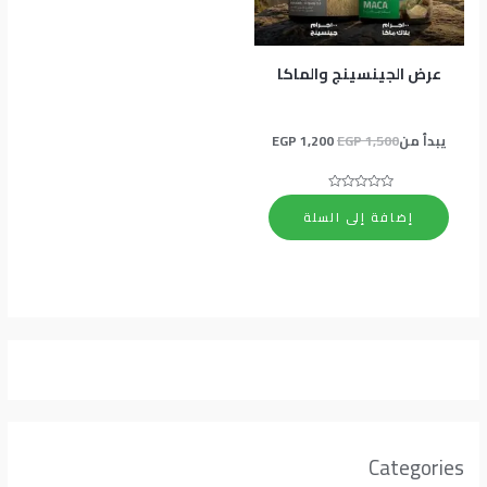
عرض الجينسينج والماكا
يبدأ من
1,500
EGP
1,200
EGP
تم
التقييم
إضافة إلى السلة
0
من
5
Categories