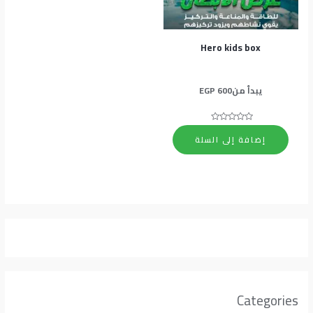
Hero kids box
يبدأ من
600
EGP
تم
التقييم
إضافة إلى السلة
0
من
5
Categories