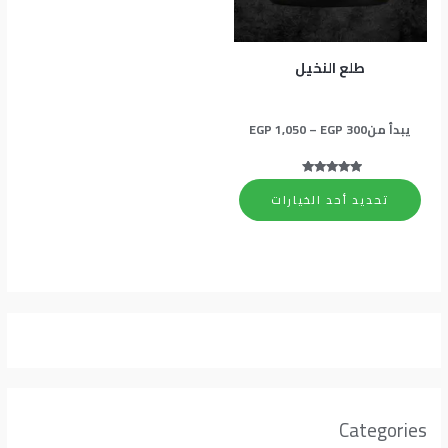
المنتج.
يمكن
اختيار
طلع النخيل
الخيارات
على
يبدأ من
300
EGP
–
1,050
EGP
صفحة
المنتج
تم التقييم
5.00
تحديد أحد الخيارات
من 5
Categories