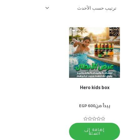
Hero kids box
يبدأ من
600
EGP
تم
إضافة إلى
التقييم
السلة
0
من
5