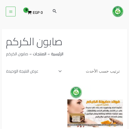
خطي
MAIN
لى
البحث
EGP
0
ENU
لمحتوى
صابون الكركم
الرئيسية
المنتجات
صابون الكركم
عرض النتيجة الوحيدة