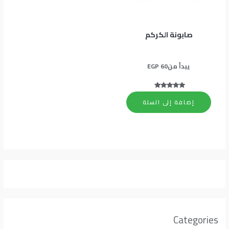
صابونة الكركم
يبدأ من
60
EGP
تم التقييم
5.00
إضافة إلى السلة
من 5
Categories