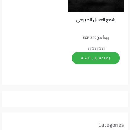
شمع العسل الطبيعي
يبدأ من
249
EGP
تم
التقييم
إضافة إلى السلة
0
من
5
Categories