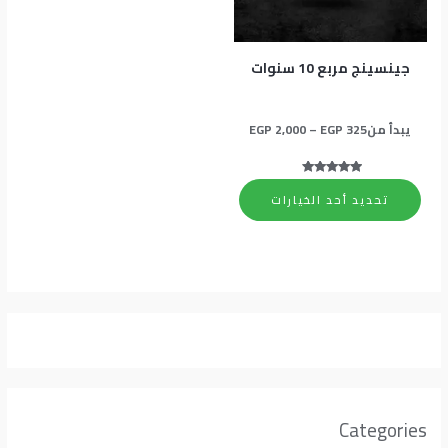
المنتج.
يمكن
اختيار
جينسينج مربع 10 سنوات
الخيارات
على
يبدأ من
325
EGP
–
2,000
EGP
صفحة
المنتج
تم التقييم
5.00
تحديد أحد الخيارات
من 5
Categories