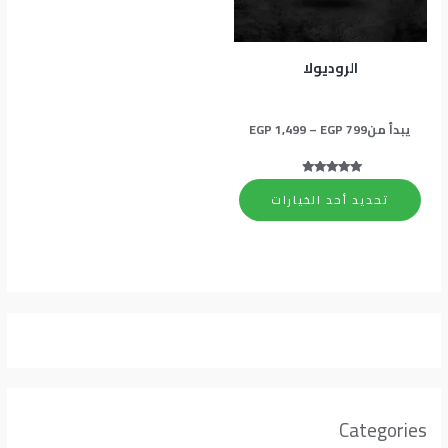
المنتج.
يمكن
اختيار
الروديولا
الخيارات
على
يبدأ من
799
EGP
–
1,499
EGP
صفحة
المنتج
تم التقييم
4.67
تحديد أحد الخيارات
من 5
Categories