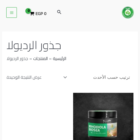
خطي
MAIN
لى
البحث
EGP
0
ENU
لمحتوى
جذور الرديولا
الرئيسية
المنتجات
جذور الرديولا
عرض النتيجة الوحيدة
نطاق
هناك
السعر:
العديد
من
من
خلال
الأشكال
المختلفة
لهذا