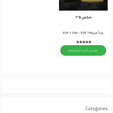
المنتج.
يمكن
اختيار
مكس 8*1
الخيارات
على
يبدأ من
700
EGP
–
1,200
EGP
صفحة
المنتج
تم التقييم
5.00
تحديد أحد الخيارات
من 5
Categories