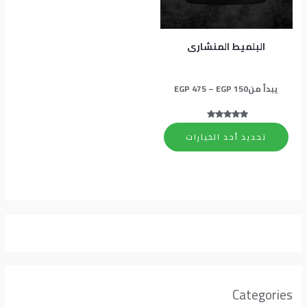
المنتج.
يمكن
اختيار
البلميط المنشارى
الخيارات
على
يبدأ من
150
EGP
–
475
EGP
صفحة
المنتج
تم التقييم
5.00
تحديد أحد الخيارات
من 5
Categories