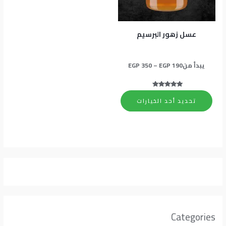
المنتج.
يمكن
اختيار
عسل زهور البرسيم
الخيارات
على
يبدأ من
190
EGP
–
350
EGP
صفحة
المنتج
تم التقييم
5.00
تحديد أحد الخيارات
من 5
Categories