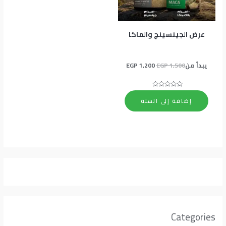
عرض الجينسينج والماكا
يبدأ من
1,500
EGP
1,200
EGP
تم
التقييم
إضافة إلى السلة
0
من
5
Categories