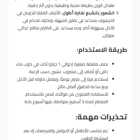
فقدان الوزن بطريقة صحية وطبيعية بدون آثار جانبية.
الشعور بالشبع لفترة أطول:
الألياف القابلة للذوبان في
الخرشوف بتساعد في تقليل الشهية، وتخليك تتحكم في
الأكل بسهولة أكبر، وده بيساعد على الالتزام بنظام غذائي
متوازن.
طريقة الاستخدام:
نصف ملعقة صغيرة (حوالي 1 جرام) تُذاب في كوب ماء
دافئ أو تُضاف إلى مشروب عشبي حسب الرغبة.
يُستخدم مرة إلى مرتين يوميًا، ويفضل تناوله قبل الأكل
بربع ساعة لتحقيق أفضل نتائج.
للاستفادة القصوى من فوائده، يُنصح بالاستخدام
المنتظم لمدة 3 أسابيع متواصلة، يليها أسبوع راحة.
تحذيرات مهمة:
غير مناسب للأطفال أو الحوامل والمرضعات إلا بعد
استشارة الطبيب.