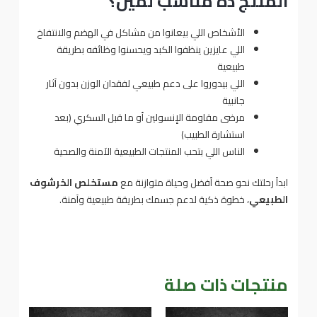
المنتج ده مناسب لمين؟
الأشخاص اللي بيعانوا من مشاكل في الهضم والانتفاخ
اللي عايزين ينظفوا الكبد ويحسنوا وظائفه بطريقة
طبيعية
اللي بيدوروا على دعم طبيعي لفقدان الوزن بدون آثار
جانبية
مرضى مقاومة الإنسولين أو ما قبل السكري (بعد
استشارة الطبيب)
الناس اللي بتحب المنتجات الطبيعية الآمنة والصحية
ابدأ رحلتك نحو صحة أفضل وحياة متوازنة مع
مستخلص الخرشوف
الطبيعي
، خطوة ذكية لدعم جسمك بطريقة طبيعية وآمنة.
منتجات ذات صلة
نطاق
نطاق
هناك
هناك