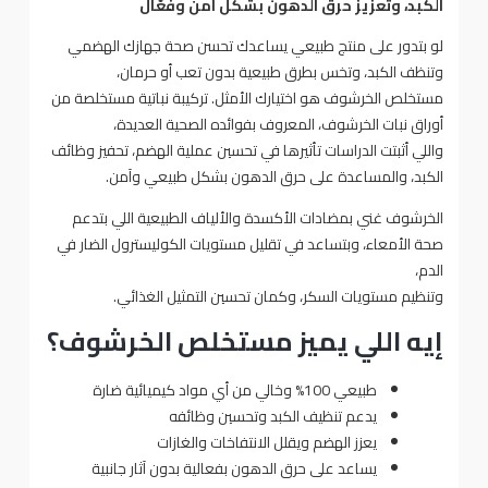
الكبد، وتعزيز حرق الدهون بشكل آمن وفعّال
لو بتدور على منتج طبيعي يساعدك تحسن صحة جهازك الهضمي
وتنظف الكبد، وتخس بطرق طبيعية بدون تعب أو حرمان،
مستخلص الخرشوف هو اختيارك الأمثل. تركيبة نباتية مستخلصة من
أوراق نبات الخرشوف، المعروف بفوائده الصحية العديدة،
واللي أثبتت الدراسات تأثيرها في تحسين عملية الهضم، تحفيز وظائف
الكبد، والمساعدة على حرق الدهون بشكل طبيعي وآمن.
الخرشوف غني بمضادات الأكسدة والألياف الطبيعية اللي بتدعم
صحة الأمعاء، وبتساعد في تقليل مستويات الكوليسترول الضار في
الدم،
وتنظيم مستويات السكر، وكمان تحسين التمثيل الغذائي.
إيه اللي يميز مستخلص الخرشوف؟
طبيعي 100% وخالي من أي مواد كيميائية ضارة
يدعم تنظيف الكبد وتحسين وظائفه
يعزز الهضم ويقلل الانتفاخات والغازات
يساعد على حرق الدهون بفعالية بدون آثار جانبية