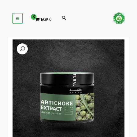
تخطي
MAIN
إلى
البحث
المحتوى
EGP
0
MENU
نطاق
كمية
مستخلص
السعر:
الخرشوف
من
خلال