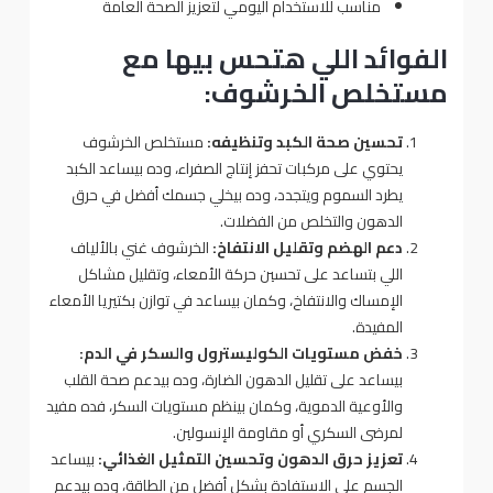
مناسب للاستخدام اليومي لتعزيز الصحة العامة
الفوائد اللي هتحس بيها مع
مستخلص الخرشوف:
تحسين صحة الكبد وتنظيفه:
مستخلص الخرشوف
يحتوي على مركبات تحفز إنتاج الصفراء، وده بيساعد الكبد
يطرد السموم ويتجدد، وده بيخلي جسمك أفضل في حرق
الدهون والتخلص من الفضلات.
دعم الهضم وتقليل الانتفاخ:
الخرشوف غني بالألياف
اللي بتساعد على تحسين حركة الأمعاء، وتقليل مشاكل
الإمساك والانتفاخ، وكمان بيساعد في توازن بكتيريا الأمعاء
المفيدة.
خفض مستويات الكوليسترول والسكر في الدم:
بيساعد على تقليل الدهون الضارة، وده بيدعم صحة القلب
والأوعية الدموية، وكمان بينظم مستويات السكر، فده مفيد
لمرضى السكري أو مقاومة الإنسولين.
تعزيز حرق الدهون وتحسين التمثيل الغذائي:
بيساعد
الجسم على الاستفادة بشكل أفضل من الطاقة، وده بيدعم