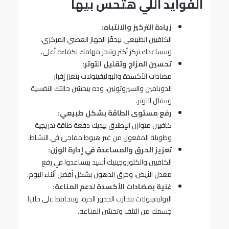
الفوايد اللي هتحس بيها
زيادة التركيز والانتباه:
الكافيين الطبيعي بيحفّز الجهاز العصبي المركزي،
وبيساعدك تركز أكتر وتنجز مهامك بكفاءة أعلى.
تحسين المزاج وتقليل التوتر:
مضادات الأكسدة والبوليفينولات بتعزز إفراز
الدوبامين والسيروتونين، وده بيحسّن حالتك النفسية
وبيقلل التوتر.
رفع مستوى الطاقة بشكل طبيعي:
كافيين متوازن الإطلاق بيديك دفعة طاقة تدريجية
وطويلة المفعول من غير هبوط مفاجئ في النشاط.
تعزيز الحرق والمساعدة في إدارة الوزن:
الكافيين والكلوروجينيك أسيد بيساعدوا في رفع
معدل الأيض، وحرق الدهون بشكل أفضل أثناء اليوم.
غنية بمضادات الأكسدة لدعم المناعة:
البوليفينولات بتحارب الجذور الحرة، وبتحافظ على خلايا
جسمك من التلف وتحسّن المناعة.