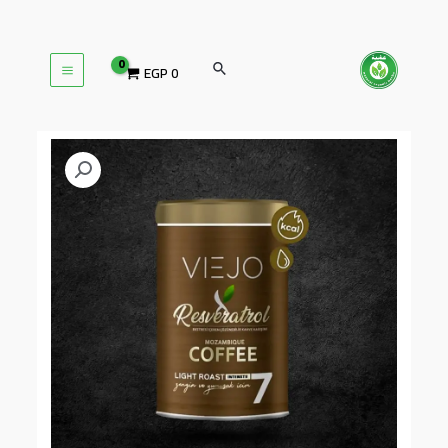
تخطي
إلى
MAIN
المحتوى
البحث
EGP
0
MENU
كمية
قهوةموزمبيقى