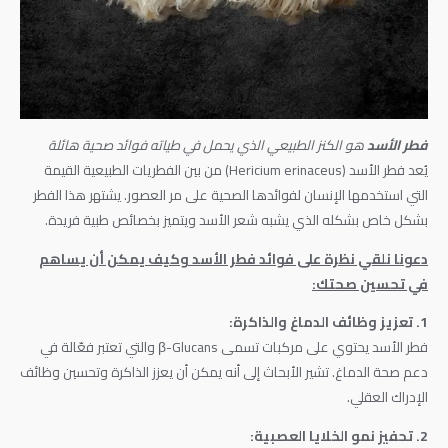
فطر الأسد
هو الكنز الطبيعي الذي يحمل في طياته فوائد صحية هائلة
يُعد فطر الأسد (Hericium erinaceus) من بين الفطريات الطبيعية القيمة
التي استخدمها الإنسان لفوائدها الصحية على مر العصور. يشتهر هذا الفطر
بشكل خاص بشكله الذي يشبه شعر الأسد ويتميز بخصائص طبية فريدة.
دعونا نلقي نظرة على فوائد فطر الأسد وكيف يمكن أن يساهم
في تحسين صحتك:
1. تعزيز وظائف الدماغ والذاكرة:
فطر الأسد يحتوي على مركبات تسمى β-Glucans والتي تعتبر فعّالة في
دعم صحة الدماغ. تشير الأبحاث إلى أنه يمكن أن يعزز الذاكرة وتحسين وظائف
الإدراك العقلي.
2. تحفيز نمو الخلايا العصبية: