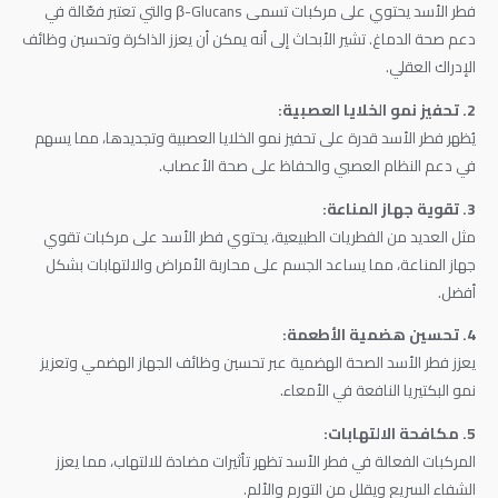
فطر الأسد يحتوي على مركبات تسمى β-Glucans والتي تعتبر فعّالة في
دعم صحة الدماغ. تشير الأبحاث إلى أنه يمكن أن يعزز الذاكرة وتحسين وظائف
الإدراك العقلي.
2. تحفيز نمو الخلايا العصبية:
يُظهر فطر الأسد قدرة على تحفيز نمو الخلايا العصبية وتجديدها، مما يسهم
في دعم النظام العصبي والحفاظ على صحة الأعصاب.
3. تقوية جهاز المناعة:
مثل العديد من الفطريات الطبيعية، يحتوي فطر الأسد على مركبات تقوي
جهاز المناعة، مما يساعد الجسم على محاربة الأمراض والالتهابات بشكل
أفضل.
4. تحسين هضمية الأطعمة:
يعزز فطر الأسد الصحة الهضمية عبر تحسين وظائف الجهاز الهضمي وتعزيز
نمو البكتيريا النافعة في الأمعاء.
5. مكافحة الالتهابات:
المركبات الفعالة في فطر الأسد تظهر تأثيرات مضادة للالتهاب، مما يعزز
الشفاء السريع ويقلل من التورم والألم.