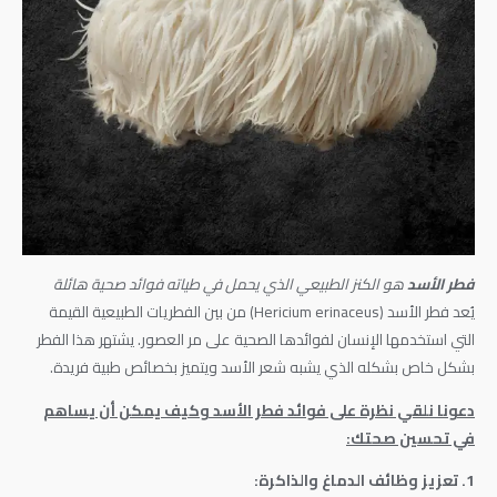
فطر الأسد
هو الكنز الطبيعي الذي يحمل في طياته فوائد صحية هائلة
يُعد فطر الأسد (Hericium erinaceus) من بين الفطريات الطبيعية القيمة
التي استخدمها الإنسان لفوائدها الصحية على مر العصور. يشتهر هذا الفطر
بشكل خاص بشكله الذي يشبه شعر الأسد ويتميز بخصائص طبية فريدة.
دعونا نلقي نظرة على فوائد فطر الأسد وكيف يمكن أن يساهم
في تحسين صحتك:
1. تعزيز وظائف الدماغ والذاكرة: