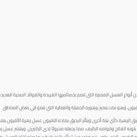
أنواع العسل المميزة التي تتميز بخصائصها الفريدة والفوائد الصحية العديد
فيون، وهو نبات يتميز بزهوره الجميلة والعطرة التي تنمو في بعض المناطق
الزهرة كأي نبتة أخرى ويتأثر الرحيق بماده الافيون عسل زهرة الأفيون يتميز 
لونه الفاتح وقوامه الكثيف، مما يجعله محبوبًا لدى الكثيرين. وينتشر عسل 
الافيون الذي يكون غير مخدر حيث ا يتأثر بالزهرة نفسها ويتم انتاج العسل ب