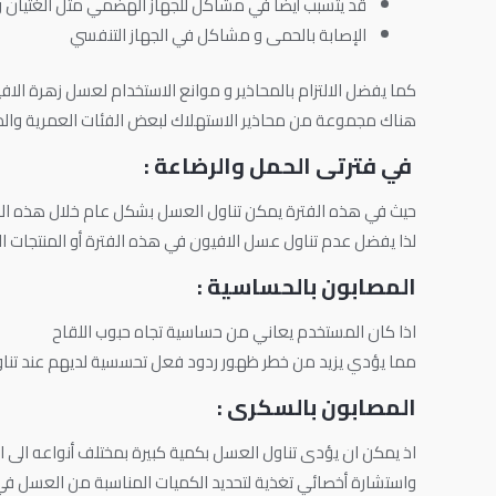
قد يتسبب أيضا في مشاكل للجهاز الهضمي مثل الغثيان و 
الإصابة بالحمى و مشاكل في الجهاز التنفسي
كما يفضل الالتزام بالمحاذير و موانع الاستخدام لعسل زهرة الاف
هناك مجموعة من محاذير الاستهلاك لبعض الفئات العمرية وال
في فترتى الحمل والرضاعة :
حيث في هذه الفترة يمكن تناول العسل بشكل عام خلال هذه الف
لذا يفضل عدم تناول عسل الافيون في هذه الفترة أو المنتجات ا
المصابون بالحساسية :
اذا كان المستخدم يعاني من حساسية تجاه حبوب اللقاح
مما يؤدي يزيد من خطر ظهور ردود فعل تحسسية لديهم عند تناو
المصابون بالسكرى :
اذ يمكن ان يؤدى تناول العسل بكمية كبيرة بمختلف أنواعه الى
واستشارة أخصائي تغذية لتحديد الكميات المناسبة من العسل في