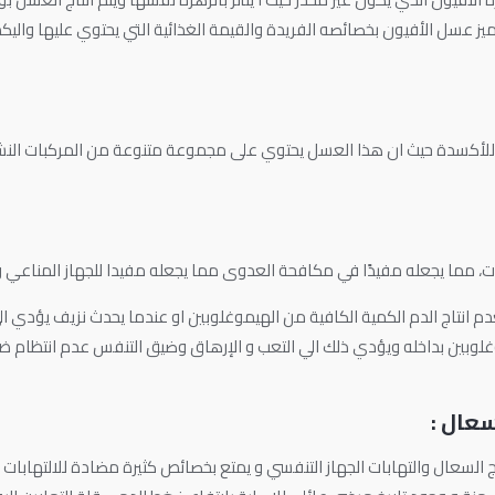
ميز عسل الأفيون بخصائصه الفريدة والقيمة الغذائية التي يحتوي عليها واليك
للأكسدة حيث ان هذا العسل يحتوي على مجموعة متنوعة من المركبات النش
، مما يجعله مفيدًا في مكافحة العدوى مما يجعله مفيدا للجهاز المناعي و 
 انتاج الدم الكمية الكافية من الهيموغلوبين او عندما يحدث نزيف يؤدي الي
وغلوبين بداخله ويؤدي ذلك الي التعب و الإرهاق وضيق التنفس عدم انتظام ضر
عال :
السعال والتهابات الجهاز التنفسي و يمتع بخصائص كثيرة مضادة للالتهابات م