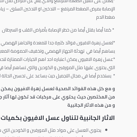
*يعمل على تقليل الضغط المرتفع والذي ينتج عن امراض مثل السمن
الإصابة بمرض الضغط المرتفع – التدخين او التدخين السلبى – زيا
ضغط الدم
* كما أيضا يقلل أيضا من خطر الإصابة بأمراض القلب و السرطان
*لعسل زهرة الافيون فوائد كثيرة جدا للمعدة والجاهز الهضمي حي
يساهم أيضا في تهدئة الجهاز الهضمي وتخفيف الحموضة المعوي
*عسل زهرة الافيون يمكن اعتباره احد اهم الخيارات الممتازة لت
التي يحتوى عليها مثل المورفين و الكودين والتي تساهم أيضا في
* يستخدم أيضا في مجال التجميل حيث يساعد على تحسين الحالة الص
و مع كل هذه الفوائد الصحية لعسل زهرة الافيون يمكن ال
من المختصين حيث يحتوي على مركبات قد تكون لها آثار جا
و من هذه الاثار الجانبية
الاثار الجانبية لتناول عسل الافيون بكميات ك
يحتوي العسل علي مواد مثل المورفين و الكودين التي م