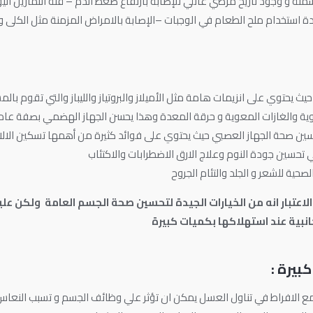
ة و وجود تاريخ مرضي عائلي للإصابة بارتفاع ضغط الدم – قلة التمارين اليو
دة استخدام ملح الطعام في الوجبات –الإصابة بالامراض المزمنة مثل الكلى و
ث يحتوي على انزيمات هامة مثل الأميلاز والبروتياز والليباز والتي تقوم ب
ة والغازات المعوية و حرقة المعدة وهذا يحسن الجهاز الهضمي بصفة عام
حسين صحة الجهاز العصبي حيث يحتوي على فوائد كثيرة من أهمها تسكين الالام
 تحسين جودة النوم وعلاج الارق الاضطرابات والاكتئاب
حية للشعر و الجلد والتئام الجروح
اعتبار انه من الخيارات الجيدة لتحسين صحة الجسم العامة ولكن عل
نبية عند استهلاكها بكميات كبيرة
بيرة :
ع الافراط في تناول العسل يمكن ان تؤثر علي وظائف الجسم و تسبب النعاس