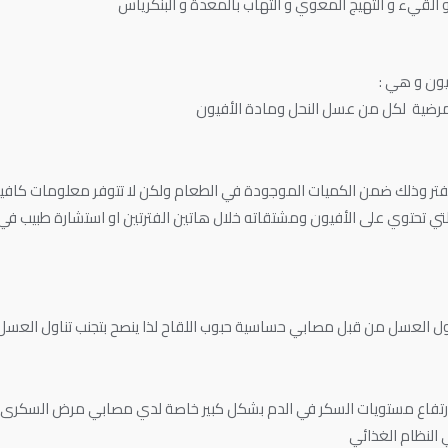
القيء و التهيج المعوي و التهاب بالمعدة و البنكرياس
يون و هي :
مرضية لكل من عسل النحل ومادة الأفيون
تر وذلك ضمن الكميات الموجودة في الطعام ولكن لا تتوفر معلومات كافية
لتي تحتوي على الأفيون ومشتقاته خلال هاتين الفترتين او استشارة طبيب في
ل العسل من قبل مصابي حساسية حبوب اللقاح لذا ينصح بتجنب تناول العسل
 ارتفاع مستويات السكر في الدم بشكل كبير خاصة لدي مصابي مرض السكرى م
 النظام الغذائي