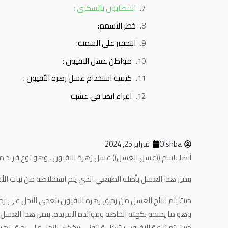
المصابون بالسكرى :
خطر التسمم:
التحفيز على السمنة:
مواطن عسل الافيون :
كيفية استخدام عسل زهرة الأفيون :
اقراء ايضا في عشبة
O'shba
فبراير 25, 2024
أيضا باسم ((عسل العسل)) عسل زهرة الافيون ، وهو نوع فريد من 
يتميز هذا العسل بأصله الطبيعي الذي يتم استخلاصه من نبات الأ
حيث يتم انتاج العسل من رحيق زهره الافيون يتغذى النحل على رحيق 
وهو ما يمنحه نكهته الخاصة وفوائده الفريدة. يتميز هذا العسل ب
حيث يتم زراعة الافيون بشكل قانوني يتغذى النحل على رحيق زهره 