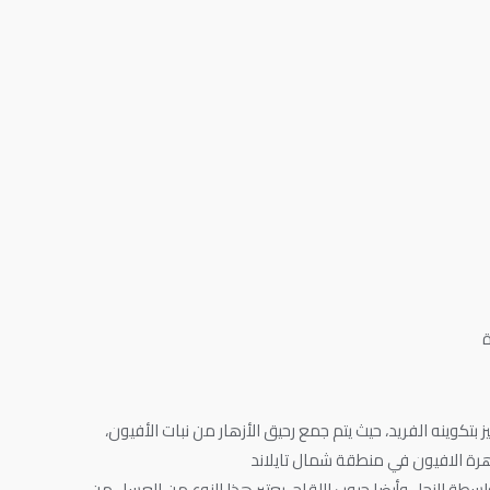
ة
بتكوينه الفريد، حيث يتم جمع رحيق الأزهار من نبات الأفيون،
زهرة الافيون في منطقة شمال تايلاند
واسطة النحل وأيضا حبوب اللقاح. يعتبر هذا النوع من العسل من