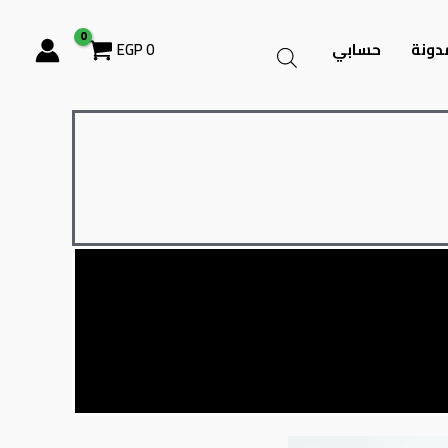
دونة
حسابي
0
EGP