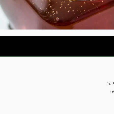
ل :
 :