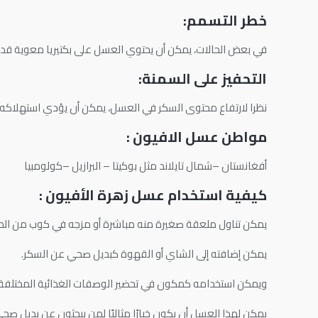
خطر التسمم:
في بعض الحالات، يمكن أن يحتوي العسل على بكتيريا معوية قد 
التحفيز على السمنة:
نظرا لارتفاع محتوى السكر في العسل، يمكن أن يؤدي استهلاكه بكم
مواطن عسل الافيون :
أفغانستان –شمال تايلاند مثل بوكيتا – البرازيل –كولومبيا
كيفية استخدام عسل زهرة الأفيون :
يمكن تناول ملعقة صغيرة منه مباشرة أو مزجه في كوب من الما
يمكن إضافته إلى الشاي أو القهوة كبديل صحي عن السكر.
ويمكن استخدامه كمكون في تحضير الوصفات الغذائية المختلفة، م
يمكن لهذا العسل أن يكون خيارًا مثاليًا لمن يبحثون عن بديل صح